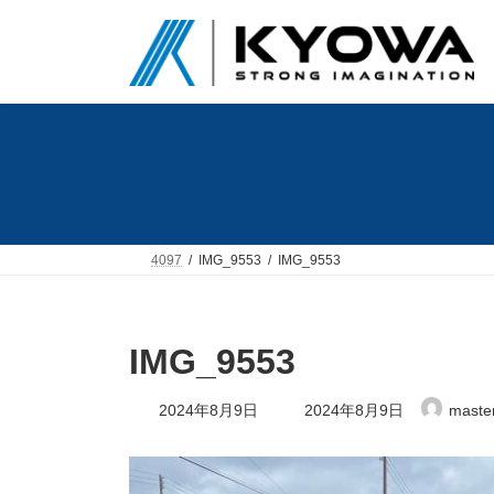
コ
ナ
ン
ビ
テ
ゲ
ン
ー
ツ
シ
へ
ョ
ス
ン
キ
に
ッ
移
プ
動
4097
IMG_9553
IMG_9553
IMG_9553
最
2024年8月9日
2024年8月9日
maste
終
更
新
日