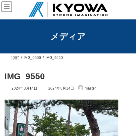
コ
ナ
ン
ビ
テ
ゲ
ン
ー
ツ
シ
へ
ョ
メディア
ス
ン
キ
に
ッ
移
プ
動
4097
IMG_9550
IMG_9550
IMG_9550
最
2024年8月14日
2024年8月14日
master
終
更
新
日
時
: