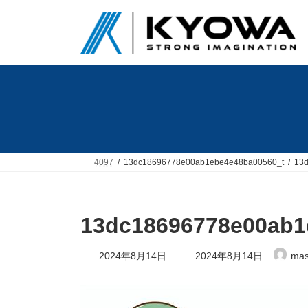
コ
ナ
ン
ビ
テ
ゲ
ン
ー
ツ
シ
へ
ョ
ス
ン
キ
に
ッ
移
プ
動
4097
13dc18696778e00ab1ebe4e48ba00560_t
13
13dc18696778e00ab1
最
2024年8月14日
2024年8月14日
mas
終
更
新
日