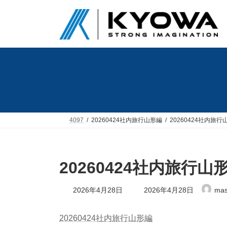
コ
ナ
ン
ビ
テ
ゲ
ン
ー
ツ
シ
へ
ョ
ス
ン
キ
に
ッ
移
プ
動
4097
20260424社内旅行山形編
20260424社内旅行
20260424社内旅行山
最
2026年4月28日
2026年4月28日
mas
終
更
新
20260424社内旅行山形編
日