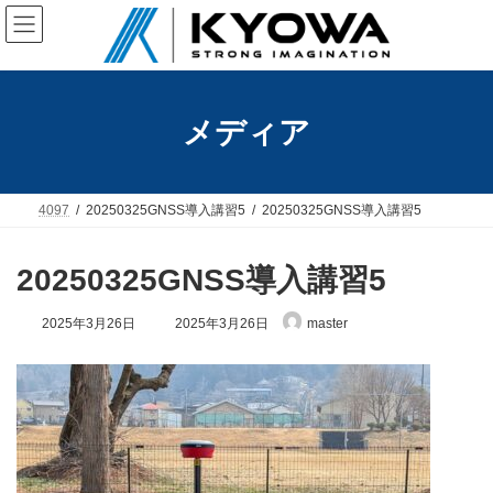
コ
ナ
ン
ビ
テ
ゲ
ン
ー
ツ
シ
へ
ョ
メディア
ス
ン
キ
に
ッ
移
プ
動
4097
20250325GNSS導入講習5
20250325GNSS導入講習5
20250325GNSS導入講習5
最
2025年3月26日
2025年3月26日
master
終
更
新
日
時
: