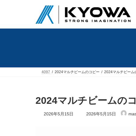
コ
ナ
ン
ビ
テ
ゲ
ン
ー
ツ
シ
へ
ョ
ス
ン
キ
に
ッ
移
プ
動
4097
2024マルチビームのコピー
2024マルチビー
2024マルチビームの
最
2026年5月15日
2026年5月15日
mas
終
更
新
日