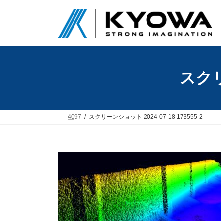
コ
ナ
ン
ビ
テ
ゲ
ン
ー
ツ
シ
へ
ョ
ス
ン
スクリ
キ
に
ッ
移
プ
動
4097
スクリーンショット 2024-07-18 173555-2