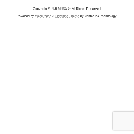
Copyright © 共和測量設計 All Rights Reserved.
Powered by
WordPress
&
Lightning Theme
by Vektor,Inc. technology.