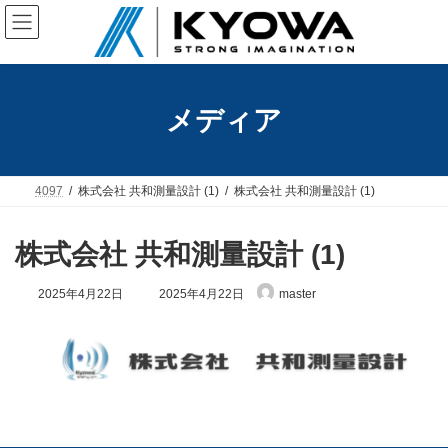
コ
ナ
ン
ビ
テ
ゲ
ン
ー
ツ
シ
へ
ョ
メディア
ス
ン
キ
に
ッ
移
プ
動
4097
株式会社 共和測量設計 (1)
株式会社 共和測量設計 (1)
株式会社 共和測量設計 (1)
最
2025年4月22日
2025年4月22日
master
終
更
新
日
時
: