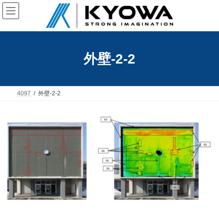
コ
ナ
ン
ビ
テ
ゲ
ン
ー
ツ
シ
へ
ョ
外壁-2-2
ス
ン
キ
に
ッ
移
プ
動
4097
外壁-2-2