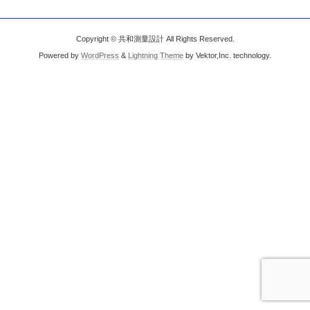
Copyright © 共和測量設計 All Rights Reserved.
Powered by
WordPress
&
Lightning Theme
by Vektor,Inc. technology.