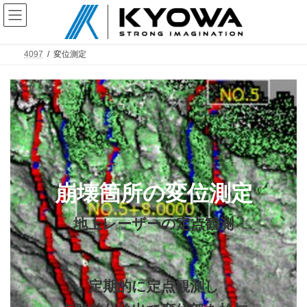
コ
ナ
ン
ビ
テ
ゲ
ン
ー
ツ
シ
4097
変位測定
へ
ョ
ス
ン
キ
に
ッ
移
プ
動
崩壊箇所の変位測定
地上レーザーの定点観測
定期的に定点観測し