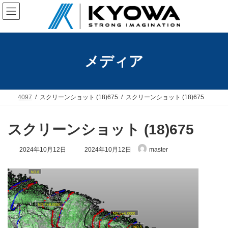
コ
ナ
ン
ビ
テ
ゲ
ン
ー
ツ
シ
へ
ョ
メディア
ス
ン
キ
に
ッ
移
プ
動
4097
スクリーンショット (18)675
スクリーンショット (18)675
スクリーンショット (18)675
最
2024年10月12日
2024年10月12日
master
終
更
新
日
時
: