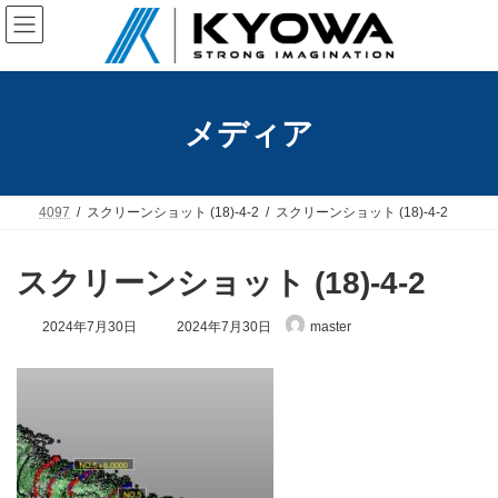
コ
ナ
ン
ビ
テ
ゲ
ン
ー
ツ
シ
へ
ョ
メディア
ス
ン
キ
に
ッ
移
プ
動
4097
スクリーンショット (18)-4-2
スクリーンショット (18)-4-2
スクリーンショット (18)-4-2
最
2024年7月30日
2024年7月30日
master
終
更
新
日
時
: